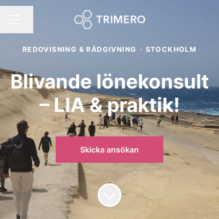
Dela sidan
KARRIÄRMENY
REDOVISNING & RÅDGIVNING
·
STOCKHOLM
Blivande lönekonsult
– LIA & praktik!
Skicka ansökan