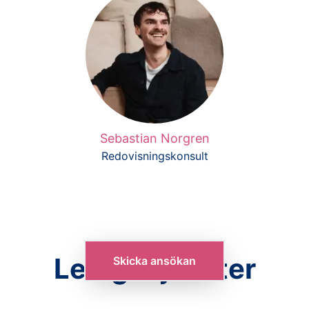
Sebastian Norgren
Redovisningskonsult
Lediga tjänster
Skicka ansökan