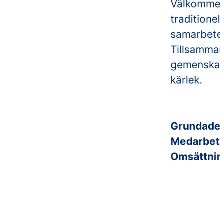
Välkommen 
traditione
samarbete 
Tillsamman
gemenskap 
kärlek.
Grundad
Medarbet
Omsättni