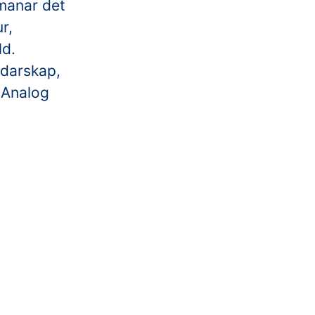
tmanar det
r,
ld.
edarskap,
. Analog