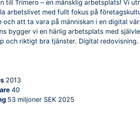
till Trimero – en mänsklig arbetsplats! Vi u
lla arbetslivet med fullt fokus på företagskultu
och att ta vara på människan i en digital vär
s bygger vi en härlig arbetsplats med självl
och riktigt bra tjänster. Digital redovisning
es
2013
are
40
ng
53 miljoner SEK 2025